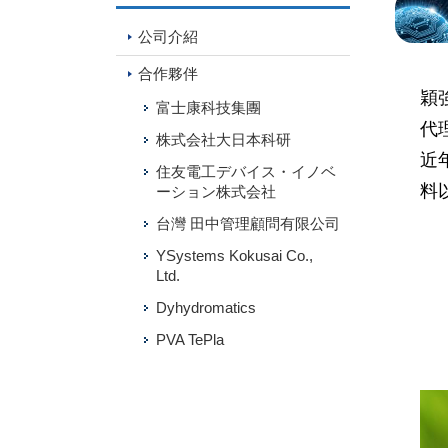
公司介紹
合作夥伴
穎
富士康科技集團
代
株式会社大日本科研
近
住友電工デバイス・イノベ
料
ーション株式会社
台灣 田中管理顧問有限公司
YSystems Kokusai Co.,
Ltd.
Dyhydromatics
PVA TePla